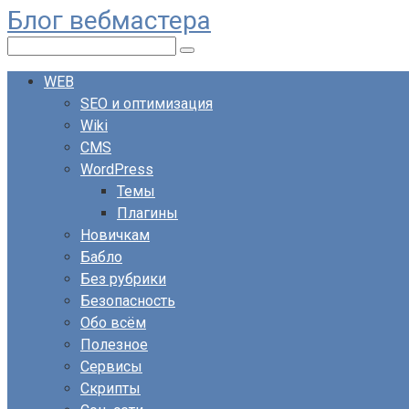
Блог вебмастера
Перейти
к
Поиск:
контенту
WEB
SEO и оптимизация
Wiki
CMS
WordPress
Темы
Плагины
Новичкам
Бабло
Без рубрики
Безопасность
Обо всём
Полезное
Сервисы
Скрипты