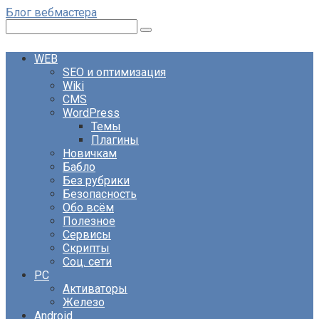
Перейти
Блог вебмастера
к
Поиск:
контенту
WEB
SEO и оптимизация
Wiki
CMS
WordPress
Темы
Плагины
Новичкам
Бабло
Без рубрики
Безопасность
Обо всём
Полезное
Сервисы
Скрипты
Соц. сети
PC
Активаторы
Железо
Android