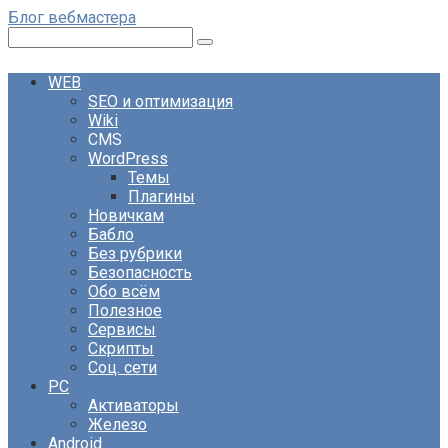
Перейти
Блог вебмастера
к
Поиск:
контенту
WEB
SEO и оптимизация
Wiki
CMS
WordPress
Темы
Плагины
Новичкам
Бабло
Без рубрики
Безопасность
Обо всём
Полезное
Сервисы
Скрипты
Соц. сети
PC
Активаторы
Железо
Android