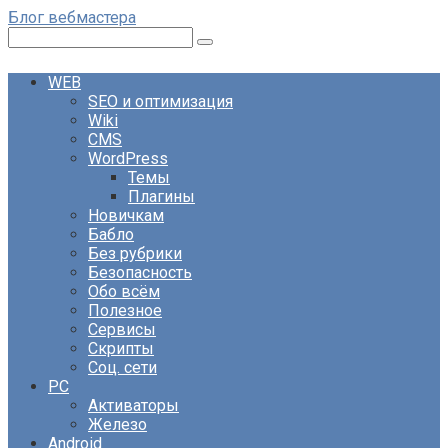
Перейти
Блог вебмастера
к
Поиск:
контенту
WEB
SEO и оптимизация
Wiki
CMS
WordPress
Темы
Плагины
Новичкам
Бабло
Без рубрики
Безопасность
Обо всём
Полезное
Сервисы
Скрипты
Соц. сети
PC
Активаторы
Железо
Android