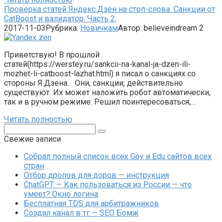
Проверка статей Яндекс.Дзен на стоп-слова. Санкции от
CatBoost и валидатор. Часть 2.
2017-11-03
Рубрика:
Новичкам
Автор:
believeindream
2
Приветствую! В прошлой
статей(https://werstey.ru/sankcii-na-kanal-ja-dzen-ili-
mozhet-li-catboost-lazhat.html) я писал о санкциях со
стороны Я.Дзена. Они, санкции, действительно
существуют. Их может наложить робот автоматически,
так и в ручном режиме. Решил поинтересоваться,…
Читать полностью
Поиск:
Свежие записи
Собрал полный список всех Gov и Edu сайтов всех
стран
Отбор дропов для доров — инструкция
ChatGPT — Как пользоваться из России — что
умеет? Окно логина
Бесплатная TDS для арбитражников
Создал канал в тг — SEO Бомж