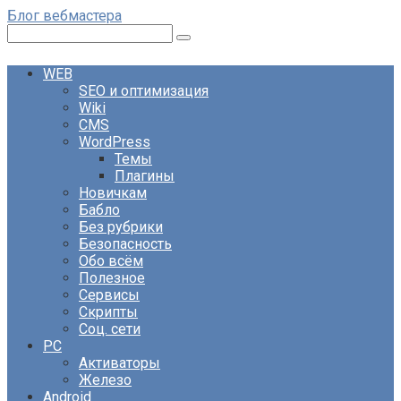
Перейти
Блог вебмастера
к
Поиск:
контенту
WEB
SEO и оптимизация
Wiki
CMS
WordPress
Темы
Плагины
Новичкам
Бабло
Без рубрики
Безопасность
Обо всём
Полезное
Сервисы
Скрипты
Соц. сети
PC
Активаторы
Железо
Android