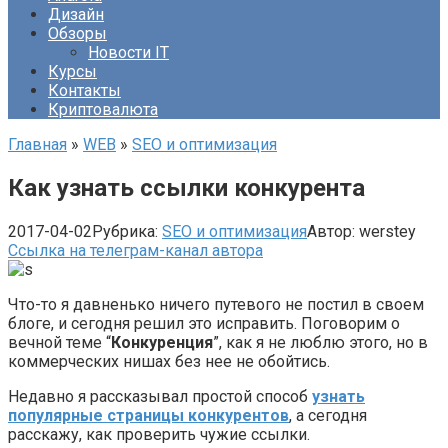
Дизайн
Обзоры
Новости IT
Курсы
Контакты
Криптовалюта
Главная
»
WEB
»
SEO и оптимизация
Как узнать ссылки конкурента
2017-04-02
Рубрика:
SEO и оптимизация
Автор:
werstey
Ссылка на телеграм-канал автора
Что-то я давненько ничего путевого не постил в своем
блоге, и сегодня решил это исправить. Поговорим о
вечной теме “
Конкуренция
”, как я не люблю этого, но в
коммерческих нишах без нее не обойтись.
Недавно я рассказывал простой способ
узнать
популярные страницы конкурентов
, а сегодня
расскажу, как проверить чужие ссылки.