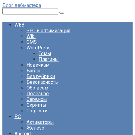
Перейти
Блог вебмастера
к
Поиск:
контенту
WEB
SEO и оптимизация
Wiki
CMS
WordPress
Темы
Плагины
Новичкам
Бабло
Без рубрики
Безопасность
Обо всём
Полезное
Сервисы
Скрипты
Соц. сети
PC
Активаторы
Железо
Android