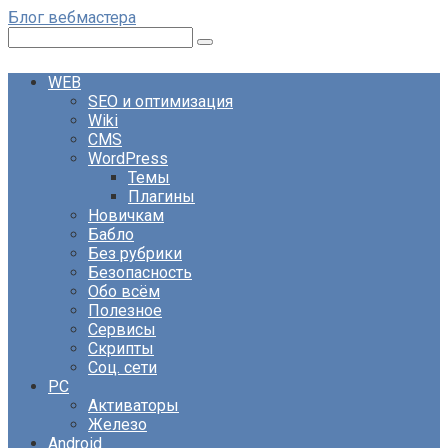
Перейти
Блог вебмастера
к
Поиск:
контенту
WEB
SEO и оптимизация
Wiki
CMS
WordPress
Темы
Плагины
Новичкам
Бабло
Без рубрики
Безопасность
Обо всём
Полезное
Сервисы
Скрипты
Соц. сети
PC
Активаторы
Железо
Android