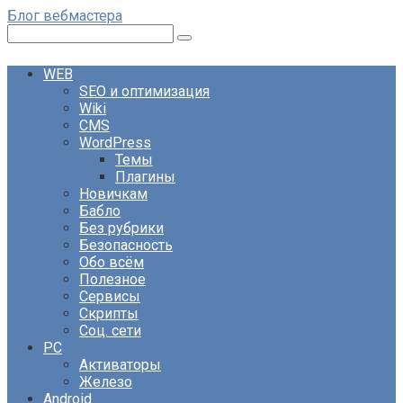
Перейти
Блог вебмастера
к
Поиск:
контенту
WEB
SEO и оптимизация
Wiki
CMS
WordPress
Темы
Плагины
Новичкам
Бабло
Без рубрики
Безопасность
Обо всём
Полезное
Сервисы
Скрипты
Соц. сети
PC
Активаторы
Железо
Android