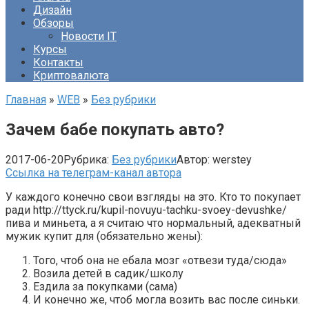
Дизайн
Обзоры
Новости IT
Курсы
Контакты
Криптовалюта
Главная
»
WEB
»
Без рубрики
Зачем бабе покупать авто?
2017-06-20
Рубрика:
Без рубрики
Автор:
werstey
Ссылка на телеграм-канал автора
​У каждого конечно свои взгляды на это. Кто то покупает
ради http://ttyck.ru/kupil-novuyu-tachku-svoey-devushke/
пива и миньета, а я считаю что нормальный, адекватный
мужик купит для (обязательно жены):
Того, чтоб она не ебала мозг «отвези туда/сюда»
Возила детей в садик/школу
Ездила за покупками (сама)
И конечно же, чтоб могла возить вас после синьки.