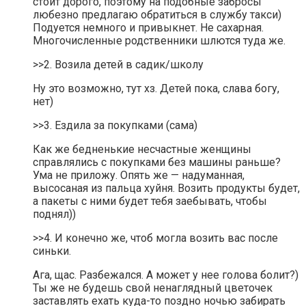
стоит дорого, поэтому на подобные забросы
любезно предлагаю обратиться в службу такси)
Подуется немного и привыкнет. Не сахарная.
Многочисленные родственники шлются туда же.
>>2. Возила детей в садик/школу
Ну это возможно, тут хз. Детей пока, слава богу,
нет)
>>3. Ездила за покупками (сама)
Как же бедненькие несчастные женщины
справлялись с покупками без машины раньше?
Ума не приложу. Опять же — надуманная,
высосаная из пальца хуйня. Возить продукты будет,
а пакеты с ними будет тебя заебывать, чтобы
поднял))
>>4. И конечно же, чтоб могла возить вас после
синьки.
Ага, щас. Разбежался. А может у нее голова болит?)
Ты же не будешь свой ненаглядный цветочек
заставлять ехать куда-то поздно ночью забирать