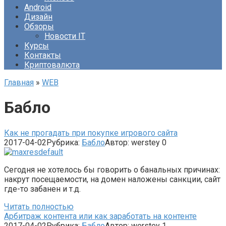
Android
Дизайн
Обзоры
Новости IT
Курсы
Контакты
Криптовалюта
Главная
»
WEB
Бабло
Как не прогадать при покупке игрового сайта
2017-04-02
Рубрика:
Бабло
Автор:
werstey
0
Сегодня не хотелось бы говорить о банальных причинах:
накрут посещаемости, на домен наложены санкции, сайт
где-то забанен и т.д.
Читать полностью
Арбитраж контента или как заработать на контенте
2017-04-02
Рубрика:
Бабло
Автор:
werstey
1