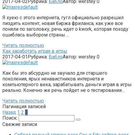
2017-04-02
Рубрика:
Бабло
Автор:
werstey
0
Я хуею с этого интернета, гугл официально разрешил
пиздить контент, новая биржа фриланса, как уже все
поняли по заголовку, речь идет о kwork, которая походу
ошиблась выбором страны….
Читать полностью
Как заработать играя в игры
2017-04-01
Рубрика:
Бабло
Автор:
werstey
0
Как бы это абсурдно не звучало для старшего
поколения, ярых ненавистников интернета и
компьютерного века, зарабатывать деньги играя в игры
реально. Конечно же речь пойдет не о тестировании…
Читать полностью
Пагинация записей
Назад
1
2
3
Поиск:
Свежие записи
Собрал полный список всех Gov и Edu сайтов всех