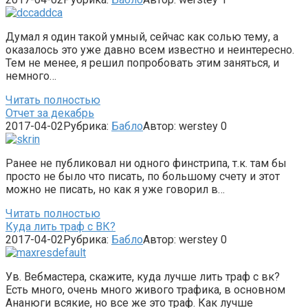
Думал я один такой умный, сейчас как солью тему, а
оказалось это уже давно всем известно и неинтересно.
Тем не менее, я решил попробовать этим заняться, и
немного…
Читать полностью
Отчет за декабрь
2017-04-02
Рубрика:
Бабло
Автор:
werstey
0
Ранее не публиковал ни одного финстрипа, т.к. там бы
просто не было что писать, по большому счету и этот
можно не писать, но как я уже говорил в…
Читать полностью
Куда лить траф с ВК?
2017-04-02
Рубрика:
Бабло
Автор:
werstey
0
Ув. Вебмастера, скажите, куда лучше лить траф с вк?
Есть много, очень много живого трафика, в основном
Ананюги всякие, но все же это траф. Как лучше