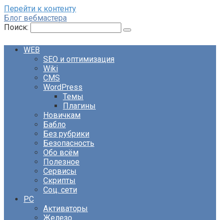
Перейти к контенту
Блог вебмастера
Поиск:
WEB
SEO и оптимизация
Wiki
CMS
WordPress
Темы
Плагины
Новичкам
Бабло
Без рубрики
Безопасность
Обо всём
Полезное
Сервисы
Скрипты
Соц. сети
PC
Активаторы
Железо