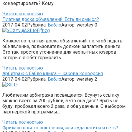
конвертировать? Кому…
Читать полностью
Платная доска объявлений. Есть ли смысл?
2017-04-02
Рубрика:
Бабло
Автор:
werstey
0
Конкретно платная доска объявлений, т.е. чтоб подать
объявление, пользователь должен заплатить деньги.
Это так, простое уточнение для неопытных юзеров
которые любят тормозить.
Читать полностью
Арбитраж с бабло.клик’а — какова конверсия
2017-04-02
Рубрика:
Бабло
Автор:
werstey
2
Любителям арбитража посвящается. Всунуть ссылку
можно всего за 200 рублей, а что она даст? Врать не
буду, пробовал всего 2 раза, и оба удачные. С выбором
партнерской программы…
Читать полностью
Фриланс нового поколения, или куда катиться сеть?