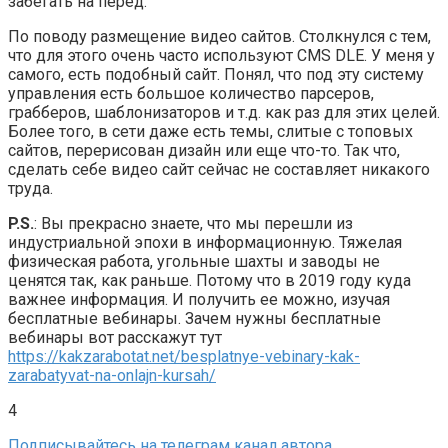
забегать на перёд.
По поводу размещение видео сайтов. Столкнулся с тем,
что для этого очень часто используют CMS DLE. У меня у
самого, есть подобный сайт. Понял, что под эту систему
управления есть большое количество парсеров,
грабберов, шаблонизаторов и т.д. как раз для этих целей.
Более того, в сети даже есть темы, слитые с топовых
сайтов, перерисован дизайн или еще что-то. Так что,
сделать себе видео сайт сейчас не составляет никакого
труда.
P.S.
: Вы прекрасно знаете, что мы перешли из
индустриальной эпохи в информационную. Тяжелая
физическая работа, угольные шахты и заводы не
ценятся так, как раньше. Потому что в 2019 году куда
важнее информация. И получить ее можно, изучая
бесплатные вебинары. Зачем нужны бесплатные
вебинары вот расскажут тут
https://kakzarabotat.net/besplatnye-vebinary-kak-
zarabatyvat-na-onlajn-kursah/
4
Подписывайтесь на телеграм канал автора