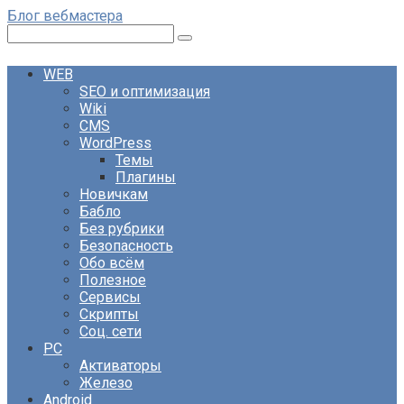
Перейти
Блог вебмастера
к
Поиск:
контенту
WEB
SEO и оптимизация
Wiki
CMS
WordPress
Темы
Плагины
Новичкам
Бабло
Без рубрики
Безопасность
Обо всём
Полезное
Сервисы
Скрипты
Соц. сети
PC
Активаторы
Железо
Android