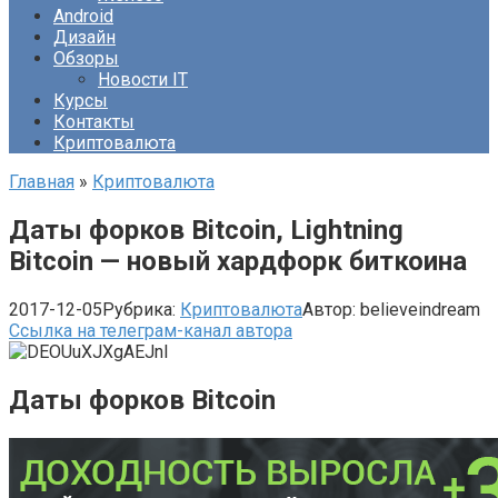
Android
Дизайн
Обзоры
Новости IT
Курсы
Контакты
Криптовалюта
Главная
»
Криптовалюта
Даты форков Bitcoin, Lightning
Bitcoin — новый хардфорк биткоина
2017-12-05
Рубрика:
Криптовалюта
Автор:
believeindream
Ссылка на телеграм-канал автора
Даты форков Bitcoin