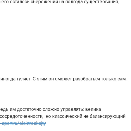
 него осталось сбережений на полгода существования,
иногда гуляет. С этим он сможет разобраться только сам,
ведь им достаточно сложно управлять: велика
и сосредоточенности, но классический не балансирующий
l-sport.ru/elektroskejty