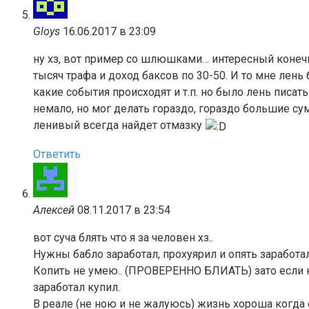
Gloys
16.06.2017 в 23:09
ну хз, вот пример со шлюшками… интересный конечн
тысяч трафа и доход баксов по 30-50. И то мне лень 
какие события происходят и т.п. но было лень писать
немало, но мог делать гораздо, гораздо большие сум
ленивый всегда найдет отмазку
Ответить
Алексей
08.11.2017 в 23:54
вот суча блять что я за человен хз..
Нужны бабло заработал, прохуярил и опять заработал
Копить не умею.. (ПРОВЕРЕННО БЛИАТЬ) зато если на
заработал купил.
В реале (не ною и не жалуюсь) жизнь хороша когда е