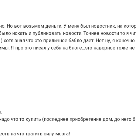
о. Но вот возьмем деньги. У меня был новостник, на кото
было искать и публиковать новости. Точнее новости то я чи
 ) хотя знал что это приличное бабло дает. Нет ну, я конеч
мы. Я про это писал у себя на блоге…это наверное тоже не
.
до что то купить (последнее приобретение дом, до него б
сть на что тратить силу мозга!