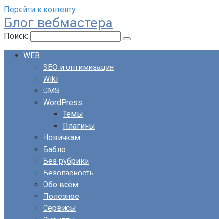
Перейти к контенту
Блог вебмастера
Поиск:
WEB
SEO и оптимизация
Wiki
CMS
WordPress
Темы
Плагины
Новичкам
Бабло
Без рубрики
Безопасность
Обо всём
Полезное
Сервисы