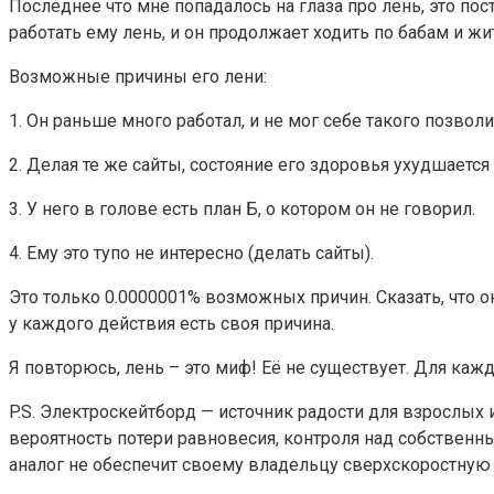
Последнее что мне попадалось на глаза про лень, это пос
работать ему лень, и он продолжает ходить по бабам и жит
Возможные причины его лени:
1. Он раньше много работал, и не мог себе такого позволи
2. Делая те же сайты, состояние его здоровья ухудшается (
3. У него в голове есть план Б, о котором он не говорил.
4. Ему это тупо не интересно (делать сайты).
Это только 0.0000001% возможных причин. Сказать, что он
у каждого действия есть своя причина.
Я повторюсь, лень – это миф! Её не существует. Для кажд
P.S. Электроскейтборд — источник радости для взрослых 
вероятность потери равновесия, контроля над собственн
аналог не обеспечит своему владельцу сверхскоростну