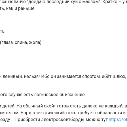
т санчопанчо “доедаю последний хуй с маслом”. Кратко – у
ь, как и раньше.
ть.
глаза, спина, жопа).
 ленивый, нельзя! Ибо он занимается спортом, ебёт шлюх, 
ого случая есть логическое объяснение.
и детей. На обычный скейт готов стать далеко не каждый, 
ым телом. Борд электрический тоже требует собранности 
ю езду. Приобрести электроскейтборды можно тут
https://e