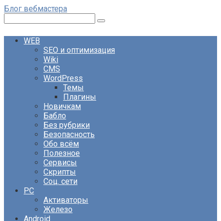
Перейти
Блог вебмастера
к
Поиск:
контенту
WEB
SEO и оптимизация
Wiki
CMS
WordPress
Темы
Плагины
Новичкам
Бабло
Без рубрики
Безопасность
Обо всём
Полезное
Сервисы
Скрипты
Соц. сети
PC
Активаторы
Железо
Android