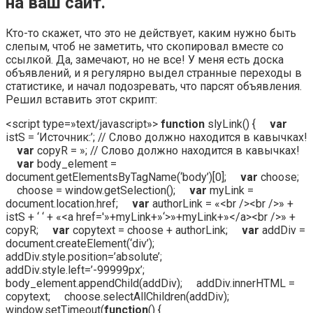
на ваш сайт.
Кто-то скажет, что это не действует, каким нужно быть
слепым, чтоб не заметить, что скопировал вместе со
ссылкой. Да, замечают, но не все! У меня есть доска
объявлений, и я регулярно выдел странные переходы в
статистике, и начал подозревать, что парсят объявления.
Решил вставить этот скрипт:
<script type=»text/javascript»>
function
slyLink() {
var
istS = ‘Источник:’; // Слово должно находится в кавычках!
var
copyR = »; // Слово должно находится в кавычках!
var
body_element =
document.getElementsByTagName(‘body’)[0];
var
choose;
choose = window.getSelection();
var
myLink =
document.location.href;
var
authorLink = «<br /><br />» +
istS + ‘ ‘ + «<a href='»+myLink+»‘>»+myLink+»</a><br />» +
copyR;
var
copytext = choose + authorLink;
var
addDiv =
document.createElement(‘div’);
addDiv.style.position=’absolute’;
addDiv.style.left=’-99999px’;
body_element.appendChild(addDiv); addDiv.innerHTML =
copytext; choose.selectAllChildren(addDiv);
window.setTimeout(
function
() {