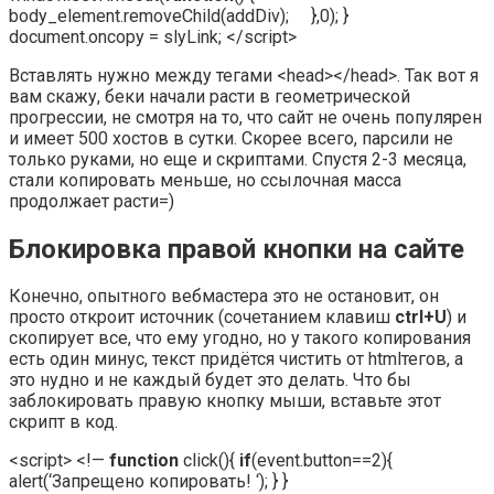
body_element.removeChild(addDiv); },0); }
document.oncopy = slyLink; </script>
Вставлять нужно между тегами <head></head>. Так вот я
вам скажу, беки начали расти в геометрической
прогрессии, не смотря на то, что сайт не очень популярен
и имеет 500 хостов в сутки. Скорее всего, парсили не
только руками, но еще и скриптами. Спустя 2-3 месяца,
стали копировать меньше, но ссылочная масса
продолжает расти=)
Блокировка правой кнопки на сайте
Конечно, опытного вебмастера это не остановит, он
просто откроит источник (сочетанием клавиш
ctrl+U
) и
скопирует все, что ему угодно, но у такого копирования
есть один минус, текст придётся чистить от htmlтегов, а
это нудно и не каждый будет это делать. Что бы
заблокировать правую кнопку мыши, вставьте этот
скрипт в код.
<script> <!—
function
click(){
if
(event.button==2){
alert(‘Запрещено копировать! ‘); } }