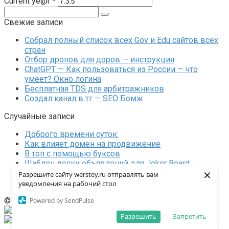
Current ye@r
*
Поиск:
Свежие записи
Собрал полный список всех Gov и Edu сайтов всех
стран
Отбор дропов для доров — инструкция
ChatGPT — Как пользоваться из России — что
умеет? Окно логина
Бесплатная TDS для арбитражников
Создал канал в тг — SEO Бомж
Случайные записи
Доброго времени суток.
Как влияет домен на продвижение
В топ с помощью буксов
Шаблон доски объявлений для Joker Board
×
Обновление в Я.Дезн — появилась статистика и
Разрешите сайту werstey.ru отправлять вам
интеграция с сайтом!
уведомления на рабочий стол
© 2026 Блог вебмастера
Powered by SendPulse
Russian
Разрешить
Запретить
English
Russian