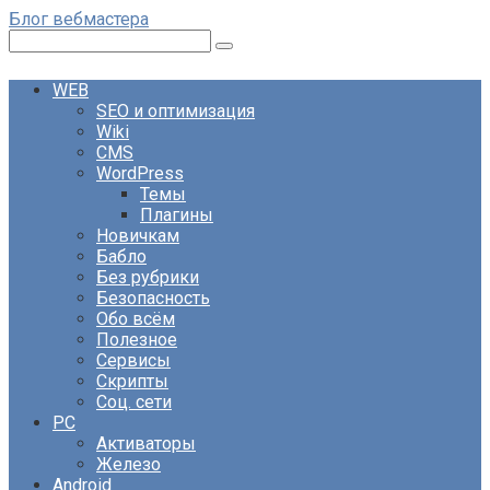
Перейти
Блог вебмастера
к
Поиск:
контенту
WEB
SEO и оптимизация
Wiki
CMS
WordPress
Темы
Плагины
Новичкам
Бабло
Без рубрики
Безопасность
Обо всём
Полезное
Сервисы
Скрипты
Соц. сети
PC
Активаторы
Железо
Android