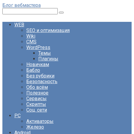
Перейти
Блог вебмастера
к
Поиск:
контенту
WEB
SEO и оптимизация
Wiki
CMS
WordPress
Темы
Плагины
Новичкам
Бабло
Без рубрики
Безопасность
Обо всём
Полезное
Сервисы
Скрипты
Соц. сети
PC
Активаторы
Железо
Android